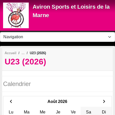
Panneau de gestion des cookies
Aviron Sports et Loisirs de la
Marne
Accueil
U23 (2026)
U23 (2026)
Calendrier
Août 2026
Lu
Ma
Me
Je
Ve
Sa
Di