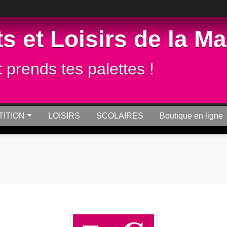
s et Loisirs de la M
t prends tes palettes !
ITION
LOISIRS
SCOLAIRES
Boutique en ligne