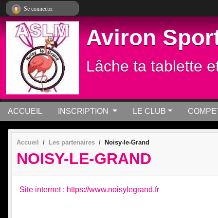
Panneau de gestion des cookies
Se connecter
Aviron Sport
Lâche ta tablette e
ACCUEIL
INSCRIPTION
LE CLUB
COMPET
Accueil
Les partenaires
Noisy-le-Grand
NOISY-LE-GRAND
Site internet : https://www.noisylegrand.fr