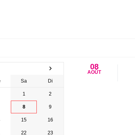
08
AOÛT
e
Sa
Di
1
2
8
9
4
15
16
1
22
23