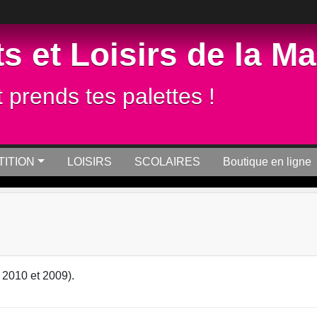
s et Loisirs de la M
t prends tes palettes !
ITION
LOISIRS
SCOLAIRES
Boutique en ligne
 2010 et 2009).