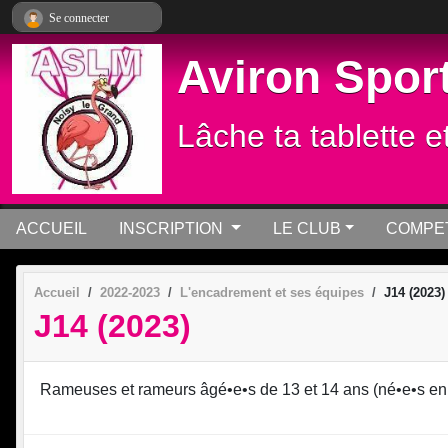
Panneau de gestion des cookies
Se connecter
Aviron Sport
Lâche ta tablette e
ACCUEIL
INSCRIPTION
LE CLUB
COMPET
Accueil
2022-2023
L'encadrement et ses équipes
J14 (2023)
J14 (2023)
Rameuses et rameurs âgé•e•s de 13 et 14 ans (né•e•s en