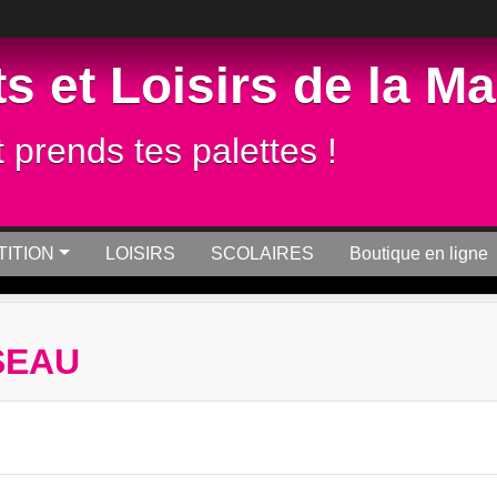
s et Loisirs de la M
t prends tes palettes !
ITION
LOISIRS
SCOLAIRES
Boutique en ligne
SEAU