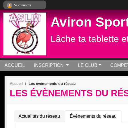
Panneau de gestion des cookies
Se connecter
Aviron Sport
Lâche ta tablette e
ACCUEIL
INSCRIPTION
LE CLUB
COMPET
Accueil
Les évènements du réseau
LES ÉVÈNEMENTS DU RÉ
Actualités du réseau
Évènements du réseau