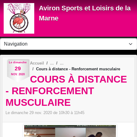
Panneau de gestion des cookies
Aviron Sports et Loisirs de la
Marne
Le
dimanche
Accueil
29
Cours à distance - Renforcement musculaire
NOV.
2020
COURS À DISTANCE
- RENFORCEMENT
MUSCULAIRE
Le
dimanche
29
nov.
2020
de 10h30 à 11h45