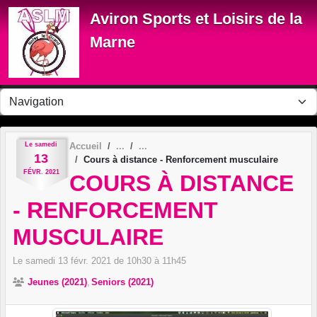
Panneau de gestion des cookies
Aviron Sports et Loisirs de la
Marne
Le
samedi
Accueil
13
Cours à distance - Renforcement musculaire
FÉVR.
2021
COURS À DISTANCE
- RENFORCEMENT
MUSCULAIRE
Le
samedi
13
févr.
2021
de 10h30 à 11h45
Jeunes (2021)
Seniors (2021)