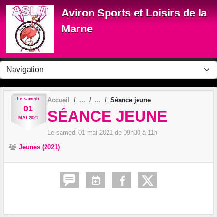
Panneau de gestion des cookies
Aviron Sports et Loisirs de la
Marne
Le
samedi
Accueil
Séance jeune
01
SÉANCE JEUNE
MAI
2021
Le
samedi
01
mai
2021
de 09h30 à 11h
Jeunes (2021)