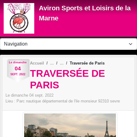
Panneau de gestion des cookies
Aviron Sports et Loisirs de la
Marne
Le
dimanche
Accueil
Traversée de Paris
04
TRAVERSÉE DE
SEPT.
2022
PARIS
Le
dimanche
04
sept.
2022
Lieu :
Parc nautique départemental de l'ile monsieur
92310
sevre