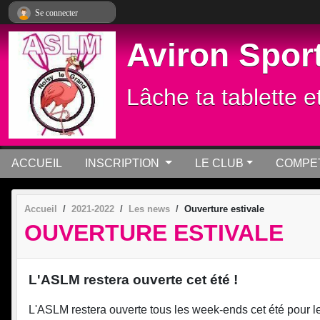
Panneau de gestion des cookies
Se connecter
Aviron Sport
Lâche ta tablette e
ACCUEIL
INSCRIPTION
LE CLUB
COMPET
Accueil
2021-2022
Les news
Ouverture estivale
OUVERTURE ESTIVALE
L'ASLM restera ouverte cet été !
L'ASLM restera ouverte tous les week-ends cet été pour les