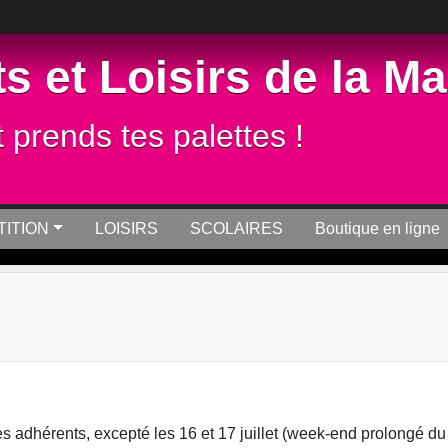
s et Loisirs de la M
t prends tes palettes !
ITION
LOISIRS
SCOLAIRES
Boutique en ligne
 adhérents, excepté les 16 et 17 juillet (week-end prolongé du 1