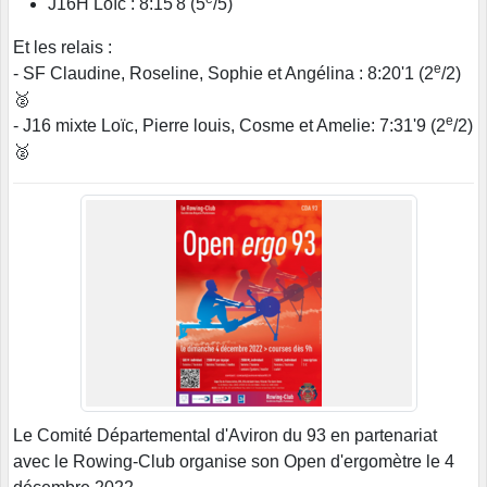
J16H Loïc : 8:15'8 (5
/5)
Et les relais :
e
- SF Claudine, Roseline, Sophie et Angélina : 8:20'1 (2
/2)
🥈
e
- J16 mixte Loïc, Pierre louis, Cosme et Amelie: 7:31'9 (2
/2)
🥈
Le Comité Départemental d'Aviron du 93 en partenariat
avec le Rowing-Club organise son Open d'ergomètre le 4