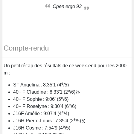
Open ergo 93
Compte-rendu
Un petit récap des résultats de ce week-end pour les 2000
m :
e
SF Angelina : 8:35'1 (4
/5)
e
40+ F Claudine : 8:33'1 (2
/6)🥈
e
40+ F Sophie : 9:06' (5
/6)
e
40+ F Roselyne : 9:30'4 (6
/6)
e
J16F Amélie : 9:07'4 (4
/4)
e
J16H Pierre-Louis : 7:35'4 (2
/5)🥈
e
J16H Cosme : 7:54'9 (4
/5)
e