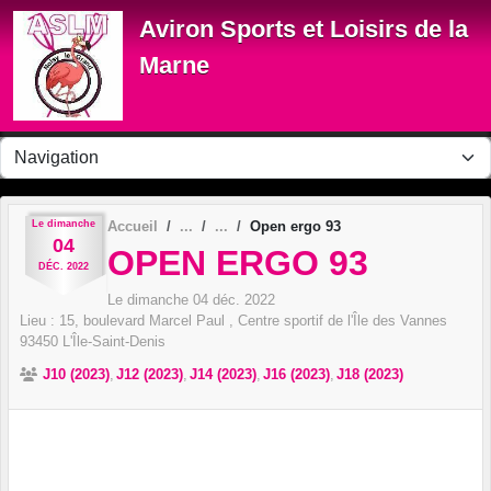
Panneau de gestion des cookies
Aviron Sports et Loisirs de la
Marne
Le
dimanche
Accueil
Open ergo 93
04
OPEN ERGO 93
DÉC.
2022
Le
dimanche
04
déc.
2022
Lieu :
15, boulevard Marcel Paul , Centre sportif de l'Île des Vannes
93450
L'Île-Saint-Denis
J10 (2023)
J12 (2023)
J14 (2023)
J16 (2023)
J18 (2023)