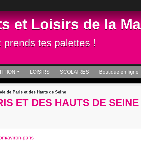
s et Loisirs de la M
t prends tes palettes !
ITION
LOISIRS
SCOLAIRES
Boutique en ligne
sée de Paris et des Hauts de Seine
IS ET DES HAUTS DE SEINE
com/aviron-paris