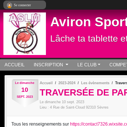
Panneau de gestion des cookies
Se connecter
Aviron Sport
Lâche ta tablette e
ACCUEIL
INSCRIPTION
LE CLUB
COMPET
Accueil
2023-2024
Les évènements
Traver
Le
dimanche
10
TRAVERSÉE DE PAR
SEPT.
2023
Le
dimanche
10
sept.
2023
Lieu :
4 Rue de Saint-Cloud
92310
Sèvres
Tous les renseignements sur
https://contact7326.wixsite.