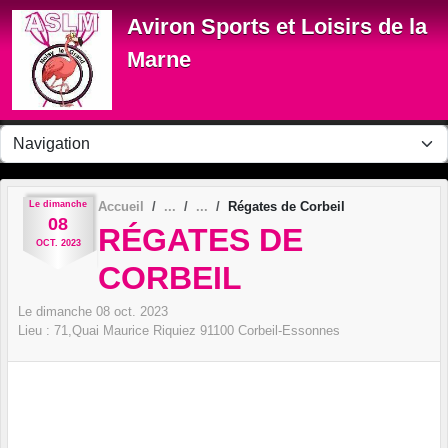
Panneau de gestion des cookies
Aviron Sports et Loisirs de la
Marne
Le
dimanche
Accueil
Régates de Corbeil
08
RÉGATES DE
OCT.
2023
CORBEIL
Le
dimanche
08
oct.
2023
Lieu :
71,Quai Maurice Riquiez
91100
Corbeil-Essonnes