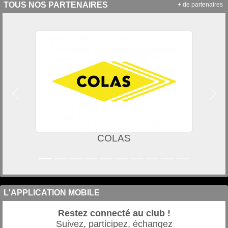
TOUS NOS PARTENAIRES
+ de partenaires
Précedent
Suiv
COLAS
L'APPLICATION MOBILE
Restez connecté au club !
Suivez, participez, échangez