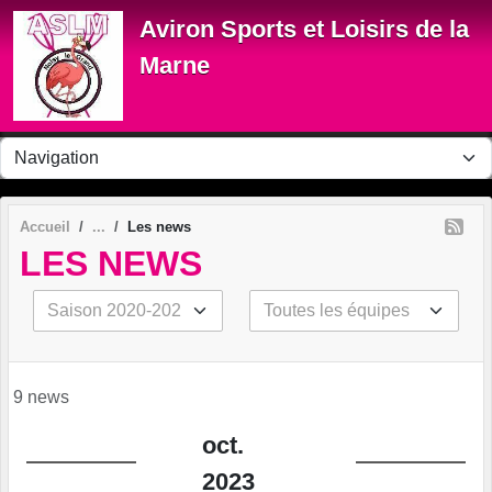
Panneau de gestion des cookies
Aviron Sports et Loisirs de la
Marne
Accueil
Les news
LES NEWS
9 news
oct.
2023