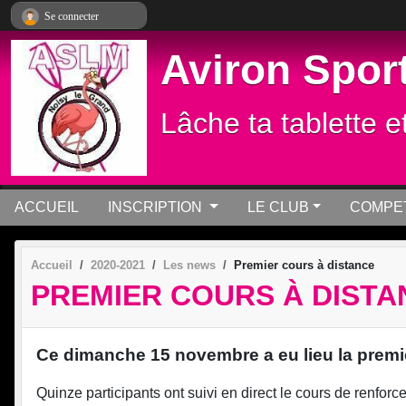
Panneau de gestion des cookies
Se connecter
Aviron Sport
Lâche ta tablette e
ACCUEIL
INSCRIPTION
LE CLUB
COMPET
Accueil
2020-2021
Les news
Premier cours à distance
PREMIER COURS À DISTA
Ce dimanche 15 novembre a eu lieu la premi
Quinze participants ont suivi en direct le cours de renfo