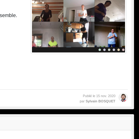
nsemble.
Publié le
15 nov. 2020
par
Sylvain BOSQUET