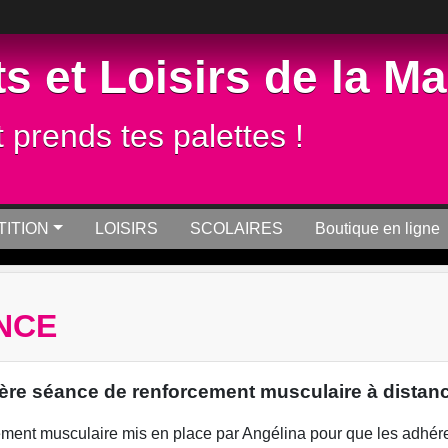
s et Loisirs de la M
t prends tes palettes !
ITION
LOISIRS
SCOLAIRES
Boutique en ligne
NCE
ère séance de renforcement musculaire à distanc
rcement musculaire mis en place par Angélina pour que les adhér