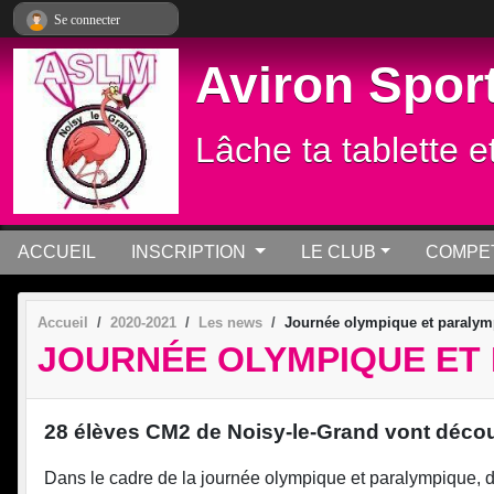
Panneau de gestion des cookies
Se connecter
Aviron Sport
Lâche ta tablette e
ACCUEIL
INSCRIPTION
LE CLUB
COMPET
Accueil
2020-2021
Les news
Journée olympique et paraly
JOURNÉE OLYMPIQUE ET
28 élèves CM2 de Noisy-le-Grand vont découvr
Dans le cadre de la journée olympique et paralympique, de