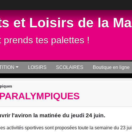
s et Loisirs de la M
t prends tes palettes !
ITION
LOISIRS
SCOLAIRES
Boutique en ligne
mpiques
 PARALYMPIQUES
ir l'aviron la matinée du jeudi 24 juin.
s activités sportives sont proposées toute la semaine du 23 jui