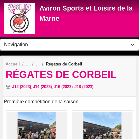
Panneau de gestion des cookies
Aviron Sports et Loisirs de la
Marne
Accueil
Régates de Corbeil
RÉGATES DE CORBEIL
J12 (2023)
J14 (2023)
J16 (2023)
J18 (2023)
Première compétition de la saison.