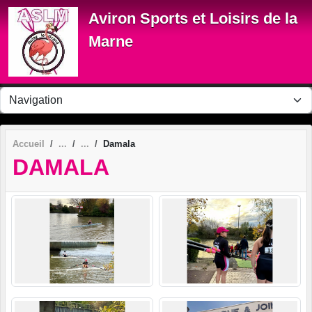
Panneau de gestion des cookies
Aviron Sports et Loisirs de la
Marne
Accueil
Damala
DAMALA