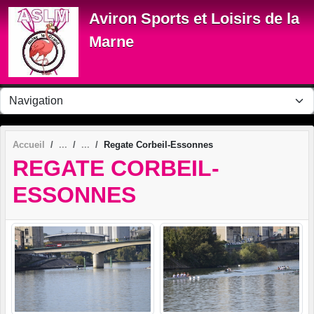
Panneau de gestion des cookies
Aviron Sports et Loisirs de la
Marne
Accueil
Regate Corbeil-Essonnes
REGATE CORBEIL-
ESSONNES